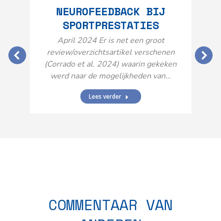
NEUROFEEDBACK BIJ
SPORTPRESTATIES
O
April 2024 Er is net een groot
review/overzichtsartikel verschenen
(Corrado et al. 2024) waarin gekeken
werd naar de mogelijkheden van…
Lees verder
N
n
COMMENTAAR VAN