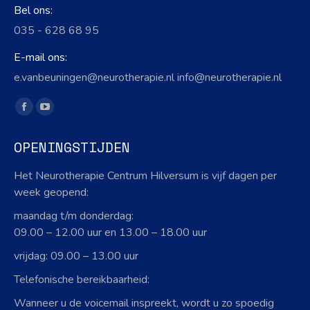
Bel ons:
035 - 628 68 95
E-mail ons:
e.vanbeuningen@neurotherapie.nl info@neurotherapie.nl
Vind ons op:
Facebook
YouTube
page
page
OPENINGSTIJDEN
opens
opens
in
in
Het Neurotherapie Centrum Hilversum is vijf dagen per
new
new
week geopend:
window
window
maandag t/m donderdag:
09.00 – 12.00 uur en 13.00 – 18.00 uur
vrijdag: 09.00 – 13.00 uur
Telefonische bereikbaarheid:
Wanneer u de voicemail inspreekt, wordt u zo spoedig