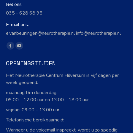
Bel ons:
035 - 628 68 95
E-mail ons:
e.vanbeuningen@neurotherapie.nl info@neurotherapie.nl
Vind ons op:
Facebook
YouTube
page
page
OPENINGSTIJDEN
opens
opens
in
in
Het Neurotherapie Centrum Hilversum is vijf dagen per
new
new
week geopend:
window
window
maandag t/m donderdag:
09.00 – 12.00 uur en 13.00 – 18.00 uur
vrijdag: 09.00 – 13.00 uur
Telefonische bereikbaarheid:
Wanneer u de voicemail inspreekt, wordt u zo spoedig