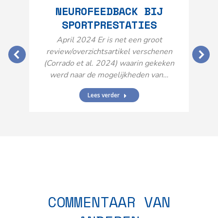
NEUROFEEDBACK BIJ
SPORTPRESTATIES
O
April 2024 Er is net een groot
review/overzichtsartikel verschenen
(Corrado et al. 2024) waarin gekeken
werd naar de mogelijkheden van…
Lees verder
N
n
COMMENTAAR VAN