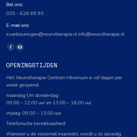
Bel ons:
035 - 628 68 95
E-mail ons:
e.vanbeuningen@neurotherapie.nl info@neurotherapie.nl
Vind ons op:
Facebook
YouTube
page
page
OPENINGSTIJDEN
opens
opens
in
in
Het Neurotherapie Centrum Hilversum is vijf dagen per
new
new
week geopend:
window
window
maandag t/m donderdag:
09.00 – 12.00 uur en 13.00 – 18.00 uur
vrijdag: 09.00 – 13.00 uur
Telefonische bereikbaarheid:
Wanneer u de voicemail inspreekt, wordt u zo spoedig