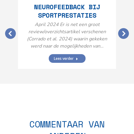
NEUROFEEDBACK BIJ
SPORTPRESTATIES
O
April 2024 Er is net een groot
review/overzichtsartikel verschenen
(Corrado et al. 2024) waarin gekeken
werd naar de mogelijkheden van…
Lees verder
N
n
COMMENTAAR VAN