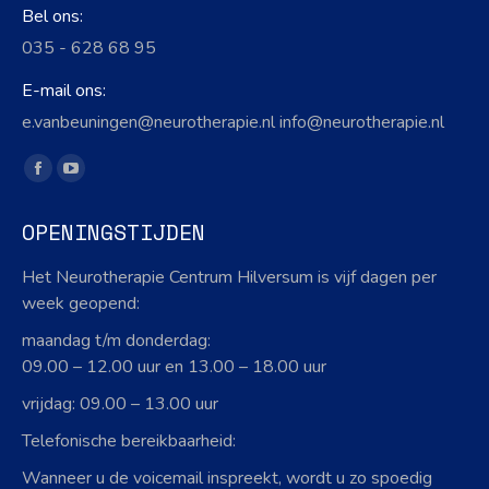
Bel ons:
035 - 628 68 95
E-mail ons:
e.vanbeuningen@neurotherapie.nl info@neurotherapie.nl
Vind ons op:
Facebook
YouTube
page
page
OPENINGSTIJDEN
opens
opens
in
in
Het Neurotherapie Centrum Hilversum is vijf dagen per
new
new
week geopend:
window
window
maandag t/m donderdag:
09.00 – 12.00 uur en 13.00 – 18.00 uur
vrijdag: 09.00 – 13.00 uur
Telefonische bereikbaarheid:
Wanneer u de voicemail inspreekt, wordt u zo spoedig