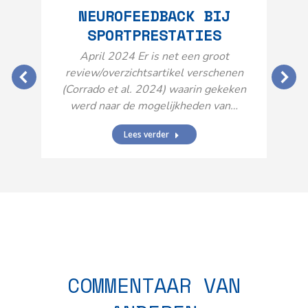
NEUROFEEDBACK BIJ
SPORTPRESTATIES
O
April 2024 Er is net een groot
review/overzichtsartikel verschenen
(Corrado et al. 2024) waarin gekeken
werd naar de mogelijkheden van…
Lees verder
N
n
COMMENTAAR VAN