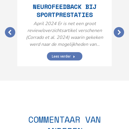
NEUROFEEDBACK BIJ
SPORTPRESTATIES
O
April 2024 Er is net een groot
review/overzichtsartikel verschenen
(Corrado et al. 2024) waarin gekeken
werd naar de mogelijkheden van…
Lees verder
N
n
COMMENTAAR VAN