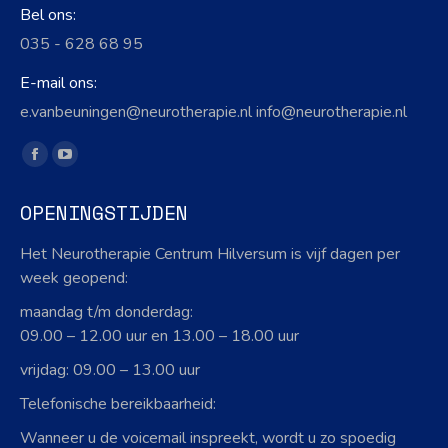
Bel ons:
035 - 628 68 95
E-mail ons:
e.vanbeuningen@neurotherapie.nl info@neurotherapie.nl
Vind ons op:
Facebook
YouTube
page
page
OPENINGSTIJDEN
opens
opens
in
in
Het Neurotherapie Centrum Hilversum is vijf dagen per
new
new
week geopend:
window
window
maandag t/m donderdag:
09.00 – 12.00 uur en 13.00 – 18.00 uur
vrijdag: 09.00 – 13.00 uur
Telefonische bereikbaarheid:
Wanneer u de voicemail inspreekt, wordt u zo spoedig