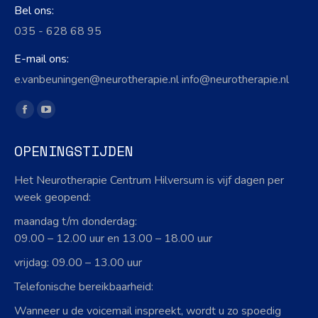
Bel ons:
035 - 628 68 95
E-mail ons:
e.vanbeuningen@neurotherapie.nl info@neurotherapie.nl
Vind ons op:
Facebook
YouTube
page
page
OPENINGSTIJDEN
opens
opens
in
in
Het Neurotherapie Centrum Hilversum is vijf dagen per
new
new
week geopend:
window
window
maandag t/m donderdag:
09.00 – 12.00 uur en 13.00 – 18.00 uur
vrijdag: 09.00 – 13.00 uur
Telefonische bereikbaarheid:
Wanneer u de voicemail inspreekt, wordt u zo spoedig