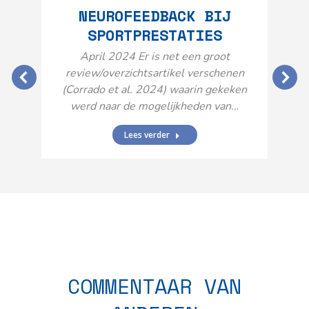
NEUROFEEDBACK BIJ
SPORTPRESTATIES
O
April 2024 Er is net een groot
review/overzichtsartikel verschenen
(Corrado et al. 2024) waarin gekeken
werd naar de mogelijkheden van…
Lees verder
N
n
COMMENTAAR VAN