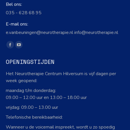
Bel ons:
035 - 628 68 95
E-mail ons:
e.vanbeuningen@neurotherapie.nl info@neurotherapie.nl
Vind ons op:
Facebook
YouTube
page
page
OPENINGSTIJDEN
opens
opens
in
in
Het Neurotherapie Centrum Hilversum is vijf dagen per
new
new
week geopend:
window
window
maandag t/m donderdag:
09.00 – 12.00 uur en 13.00 – 18.00 uur
vrijdag: 09.00 – 13.00 uur
Telefonische bereikbaarheid:
Wanneer u de voicemail inspreekt, wordt u zo spoedig