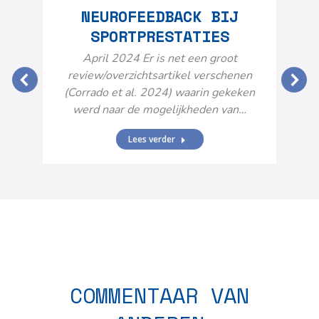
NEUROFEEDBACK BIJ
SPORTPRESTATIES
O
April 2024 Er is net een groot
review/overzichtsartikel verschenen
(Corrado et al. 2024) waarin gekeken
werd naar de mogelijkheden van…
Lees verder
N
n
COMMENTAAR VAN