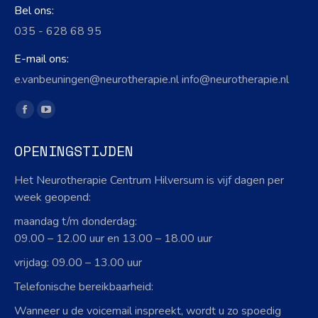
Bel ons:
035 - 628 68 95
E-mail ons:
e.vanbeuningen@neurotherapie.nl info@neurotherapie.nl
Vind ons op:
Facebook
YouTube
page
page
OPENINGSTIJDEN
opens
opens
in
in
Het Neurotherapie Centrum Hilversum is vijf dagen per
new
new
week geopend:
window
window
maandag t/m donderdag:
09.00 – 12.00 uur en 13.00 – 18.00 uur
vrijdag: 09.00 – 13.00 uur
Telefonische bereikbaarheid:
Wanneer u de voicemail inspreekt, wordt u zo spoedig