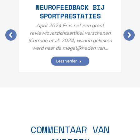
NEUROFEEDBACK BIJ
SPORTPRESTATIES
O
April 2024 Er is net een groot
review/overzichtsartikel verschenen
(Corrado et al. 2024) waarin gekeken
werd naar de mogelijkheden van…
Lees verder
N
n
COMMENTAAR VAN