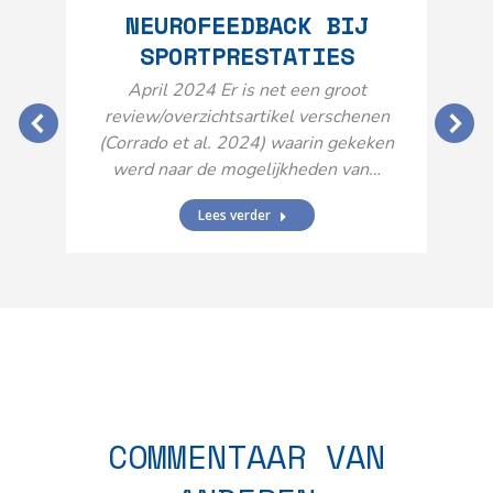
NEUROFEEDBACK BIJ
SPORTPRESTATIES
O
April 2024 Er is net een groot
review/overzichtsartikel verschenen
(Corrado et al. 2024) waarin gekeken
werd naar de mogelijkheden van…
Lees verder
N
n
COMMENTAAR VAN