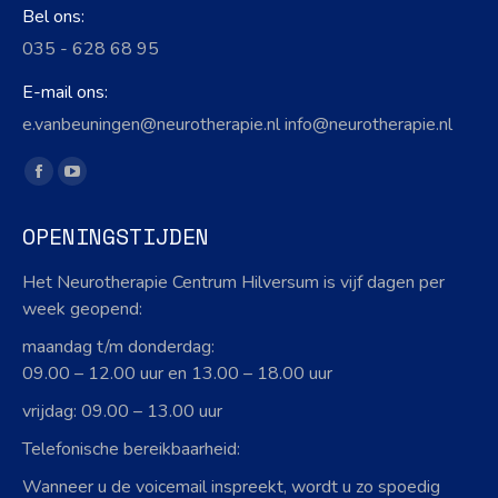
Bel ons:
035 - 628 68 95
E-mail ons:
e.vanbeuningen@neurotherapie.nl info@neurotherapie.nl
Vind ons op:
Facebook
YouTube
page
page
OPENINGSTIJDEN
opens
opens
in
in
Het Neurotherapie Centrum Hilversum is vijf dagen per
new
new
week geopend:
window
window
maandag t/m donderdag:
09.00 – 12.00 uur en 13.00 – 18.00 uur
vrijdag: 09.00 – 13.00 uur
Telefonische bereikbaarheid:
Wanneer u de voicemail inspreekt, wordt u zo spoedig