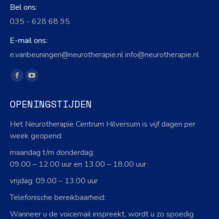
Bel ons:
035 - 628 68 95
E-mail ons:
e.vanbeuningen@neurotherapie.nl info@neurotherapie.nl
Vind ons op:
Facebook
YouTube
page
page
OPENINGSTIJDEN
opens
opens
in
in
Het Neurotherapie Centrum Hilversum is vijf dagen per
new
new
week geopend:
window
window
maandag t/m donderdag:
09.00 – 12.00 uur en 13.00 – 18.00 uur
vrijdag: 09.00 – 13.00 uur
Telefonische bereikbaarheid:
Wanneer u de voicemail inspreekt, wordt u zo spoedig