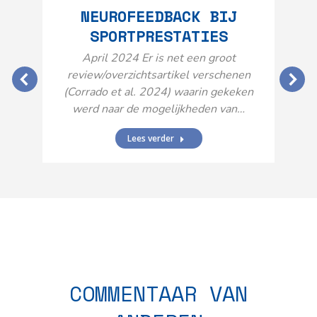
NEUROFEEDBACK BIJ
SPORTPRESTATIES
O
April 2024 Er is net een groot
review/overzichtsartikel verschenen
(Corrado et al. 2024) waarin gekeken
werd naar de mogelijkheden van…
Lees verder
N
n
COMMENTAAR VAN