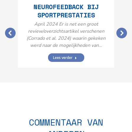
NEUROFEEDBACK BIJ
SPORTPRESTATIES
O
April 2024 Er is net een groot
review/overzichtsartikel verschenen
(Corrado et al. 2024) waarin gekeken
werd naar de mogelijkheden van…
Lees verder
N
n
COMMENTAAR VAN