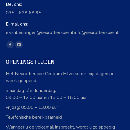
Bel ons:
035 - 628 68 95
E-mail ons:
e.vanbeuningen@neurotherapie.nl info@neurotherapie.nl
Vind ons op:
Facebook
YouTube
page
page
OPENINGSTIJDEN
opens
opens
in
in
Het Neurotherapie Centrum Hilversum is vijf dagen per
new
new
week geopend:
window
window
maandag t/m donderdag:
09.00 – 12.00 uur en 13.00 – 18.00 uur
vrijdag: 09.00 – 13.00 uur
Telefonische bereikbaarheid:
Wanneer u de voicemail inspreekt, wordt u zo spoedig