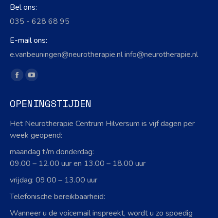
Bel ons:
035 - 628 68 95
E-mail ons:
e.vanbeuningen@neurotherapie.nl info@neurotherapie.nl
Vind ons op:
Facebook
YouTube
page
page
OPENINGSTIJDEN
opens
opens
in
in
Het Neurotherapie Centrum Hilversum is vijf dagen per
new
new
week geopend:
window
window
maandag t/m donderdag:
09.00 – 12.00 uur en 13.00 – 18.00 uur
vrijdag: 09.00 – 13.00 uur
Telefonische bereikbaarheid:
Wanneer u de voicemail inspreekt, wordt u zo spoedig