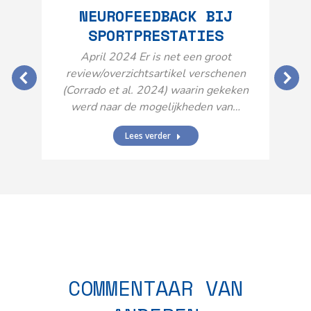
NEUROFEEDBACK BIJ
SPORTPRESTATIES
O
April 2024 Er is net een groot
review/overzichtsartikel verschenen
(Corrado et al. 2024) waarin gekeken
werd naar de mogelijkheden van…
Lees verder
N
n
COMMENTAAR VAN