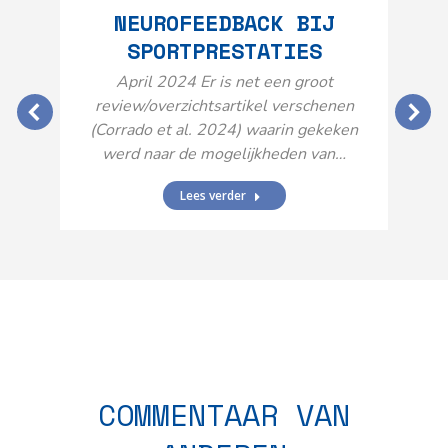
NEUROFEEDBACK BIJ
SPORTPRESTATIES
O
April 2024 Er is net een groot
review/overzichtsartikel verschenen
(Corrado et al. 2024) waarin gekeken
werd naar de mogelijkheden van…
Lees verder
N
n
COMMENTAAR VAN