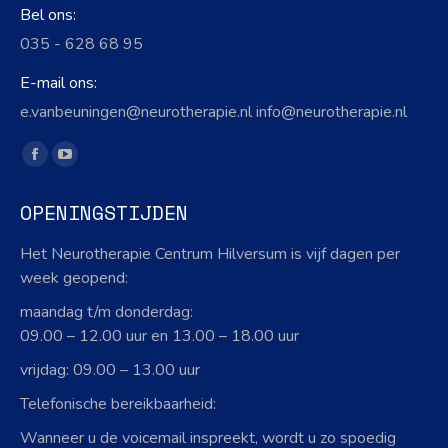
Bel ons:
035 - 628 68 95
E-mail ons:
e.vanbeuningen@neurotherapie.nl info@neurotherapie.nl
Vind ons op:
Facebook
YouTube
page
page
OPENINGSTIJDEN
opens
opens
in
in
Het Neurotherapie Centrum Hilversum is vijf dagen per
new
new
week geopend:
window
window
maandag t/m donderdag:
09.00 – 12.00 uur en 13.00 – 18.00 uur
vrijdag: 09.00 – 13.00 uur
Telefonische bereikbaarheid:
Wanneer u de voicemail inspreekt, wordt u zo spoedig