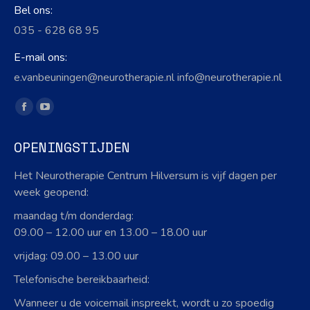
Bel ons:
035 - 628 68 95
E-mail ons:
e.vanbeuningen@neurotherapie.nl info@neurotherapie.nl
Vind ons op:
Facebook
YouTube
page
page
OPENINGSTIJDEN
opens
opens
in
in
Het Neurotherapie Centrum Hilversum is vijf dagen per
new
new
week geopend:
window
window
maandag t/m donderdag:
09.00 – 12.00 uur en 13.00 – 18.00 uur
vrijdag: 09.00 – 13.00 uur
Telefonische bereikbaarheid:
Wanneer u de voicemail inspreekt, wordt u zo spoedig