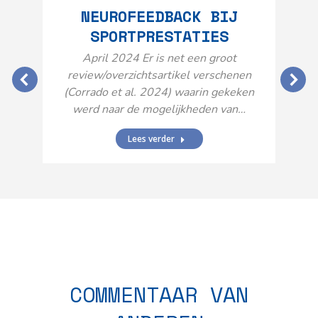
NEUROFEEDBACK BIJ
SPORTPRESTATIES
O
April 2024 Er is net een groot
review/overzichtsartikel verschenen
(Corrado et al. 2024) waarin gekeken
werd naar de mogelijkheden van…
Lees verder
N
n
COMMENTAAR VAN