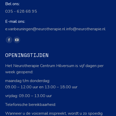
Bel ons:
035 - 628 68 95
E-mail ons:
e.vanbeuningen@neurotherapie.nl info@neurotherapie.nl
Vind ons op:
Facebook
YouTube
page
page
OPENINGSTIJDEN
opens
opens
in
in
Het Neurotherapie Centrum Hilversum is vijf dagen per
new
new
week geopend:
window
window
maandag t/m donderdag:
09.00 – 12.00 uur en 13.00 – 18.00 uur
vrijdag: 09.00 – 13.00 uur
Telefonische bereikbaarheid:
Wanneer u de voicemail inspreekt, wordt u zo spoedig