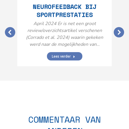
NEUROFEEDBACK BIJ
SPORTPRESTATIES
O
April 2024 Er is net een groot
review/overzichtsartikel verschenen
(Corrado et al. 2024) waarin gekeken
werd naar de mogelijkheden van…
Lees verder
N
n
COMMENTAAR VAN