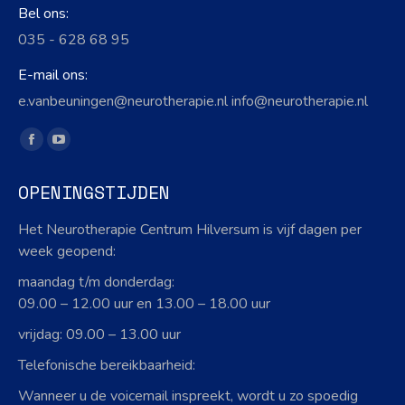
Bel ons:
035 - 628 68 95
E-mail ons:
e.vanbeuningen@neurotherapie.nl info@neurotherapie.nl
Vind ons op:
Facebook
YouTube
page
page
OPENINGSTIJDEN
opens
opens
in
in
Het Neurotherapie Centrum Hilversum is vijf dagen per
new
new
week geopend:
window
window
maandag t/m donderdag:
09.00 – 12.00 uur en 13.00 – 18.00 uur
vrijdag: 09.00 – 13.00 uur
Telefonische bereikbaarheid:
Wanneer u de voicemail inspreekt, wordt u zo spoedig