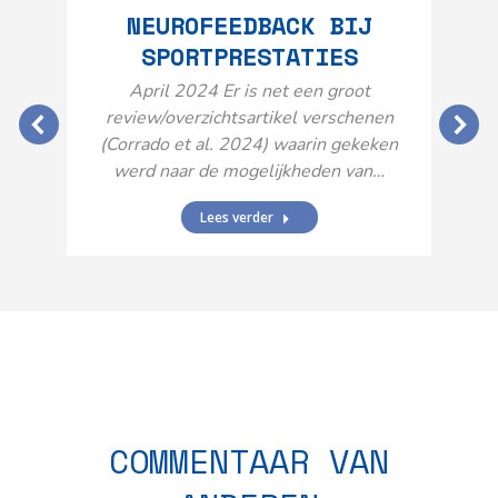
NEUROFEEDBACK BIJ
SPORTPRESTATIES
O
April 2024 Er is net een groot
review/overzichtsartikel verschenen
(Corrado et al. 2024) waarin gekeken
werd naar de mogelijkheden van…
Lees verder
N
n
COMMENTAAR VAN