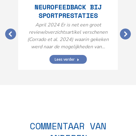
NEUROFEEDBACK BIJ
SPORTPRESTATIES
O
April 2024 Er is net een groot
review/overzichtsartikel verschenen
(Corrado et al. 2024) waarin gekeken
werd naar de mogelijkheden van…
Lees verder
N
n
COMMENTAAR VAN