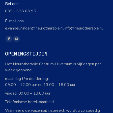
Bel ons:
035 - 628 68 95
E-mail ons:
e.vanbeuningen@neurotherapie.nl info@neurotherapie.nl
Vind ons op:
Facebook
YouTube
page
page
OPENINGSTIJDEN
opens
opens
in
in
Het Neurotherapie Centrum Hilversum is vijf dagen per
new
new
week geopend:
window
window
maandag t/m donderdag:
09.00 – 12.00 uur en 13.00 – 18.00 uur
vrijdag: 09.00 – 13.00 uur
Telefonische bereikbaarheid:
Wanneer u de voicemail inspreekt, wordt u zo spoedig