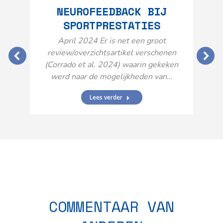
NEUROFEEDBACK BIJ
SPORTPRESTATIES
O
April 2024 Er is net een groot
review/overzichtsartikel verschenen
(Corrado et al. 2024) waarin gekeken
werd naar de mogelijkheden van…
Lees verder
N
n
COMMENTAAR VAN