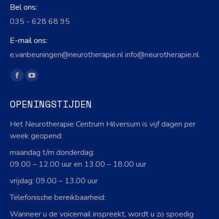
Bel ons:
035 - 628 68 95
E-mail ons:
e.vanbeuningen@neurotherapie.nl info@neurotherapie.nl
Vind ons op:
Facebook
YouTube
page
page
OPENINGSTIJDEN
opens
opens
in
in
Het Neurotherapie Centrum Hilversum is vijf dagen per
new
new
week geopend:
window
window
maandag t/m donderdag:
09.00 – 12.00 uur en 13.00 – 18.00 uur
vrijdag: 09.00 – 13.00 uur
Telefonische bereikbaarheid:
Wanneer u de voicemail inspreekt, wordt u zo spoedig