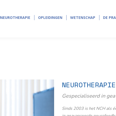
NEUROTHERAPIE
OPLEIDINGEN
WETENSCHAP
DE PRA
NEUROTHERAPIE
OPLEIDINGEN
WETENSCHAP
DE PRA
NEUROTHERAPIE
Gespecialiseerd in ge
Sinds 2003 is het NCH als éé
in geavanceerde neurofeedb