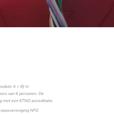
odule A + B) in
ers van 6 personen. De
g met een KTNO accreditatie.
eroepsvereniging NFG