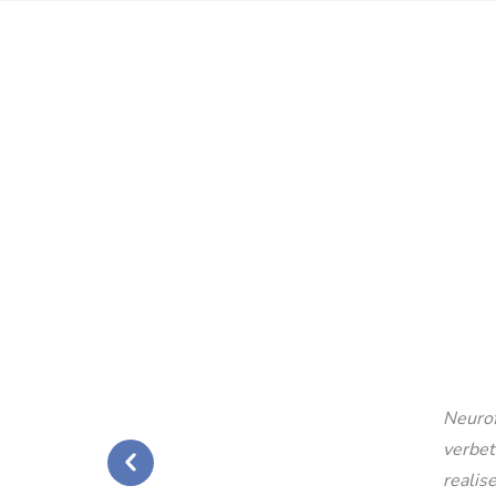
Neurof
verbet
realise