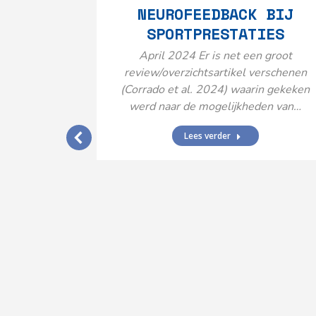
NEUROFEEDBACK BIJ
SPORTPRESTATIES
April 2024 Er is net een groot
review/overzichtsartikel verschenen
(Corrado et al. 2024) waarin gekeken
werd naar de mogelijkheden van…
Lees verder
IJ EEN
N’
ende vormen
aard met
ties en dus
rengt…