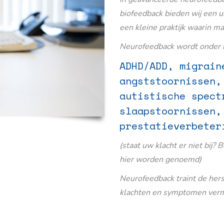
biofeedback bieden wij een u
een kleine praktijk waarin m
Neurofeedback wordt onder m
ADHD/ADD, migrain
angststoornissen,
autistische spect
slaapstoornissen,
prestatieverbeter
(staat uw klacht er niet bij? 
hier worden genoemd)
Neurofeedback traint de her
klachten en symptomen verm