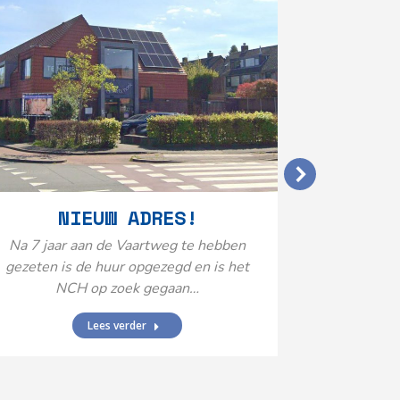
VERGO
NIEUW ADRES!
20
Na 7 jaar aan de Vaartweg te hebben
gezeten is de huur opgezegd en is het
Het Neuro
NCH op zoek gegaan…
is aange
Federatie 
Lees verder
federatie