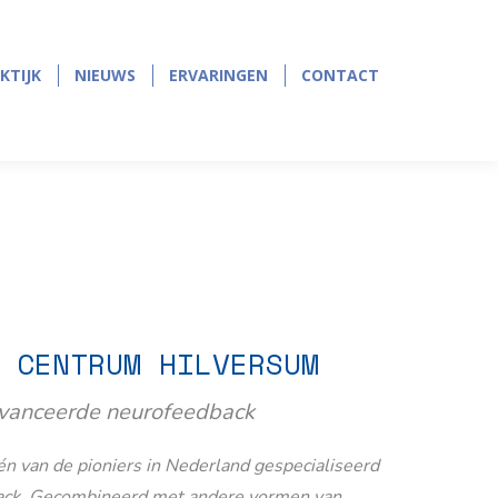
page
page
opens
opens
in
in
KTIJK
NIEUWS
ERVARINGEN
CONTACT
KTIJK
NIEUWS
ERVARINGEN
CONTACT
new
new
window
window
 CENTRUM HILVERSUM
avanceerde neurofeedback
n van de pioniers in Nederland gespecialiseerd
ack. Gecombineerd met andere vormen van