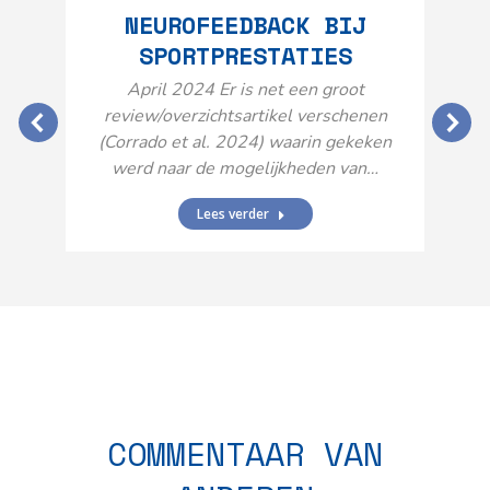
NEUROFEEDBACK BIJ
SPORTPRESTATIES
O
April 2024 Er is net een groot
review/overzichtsartikel verschenen
(Corrado et al. 2024) waarin gekeken
werd naar de mogelijkheden van…
Lees verder
N
n
COMMENTAAR VAN