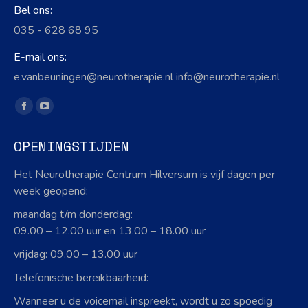
Bel ons:
035 - 628 68 95
E-mail ons:
e.vanbeuningen@neurotherapie.nl info@neurotherapie.nl
Vind ons op:
Facebook
YouTube
page
page
OPENINGSTIJDEN
opens
opens
in
in
Het Neurotherapie Centrum Hilversum is vijf dagen per
new
new
week geopend:
window
window
maandag t/m donderdag:
09.00 – 12.00 uur en 13.00 – 18.00 uur
vrijdag: 09.00 – 13.00 uur
Telefonische bereikbaarheid:
Wanneer u de voicemail inspreekt, wordt u zo spoedig