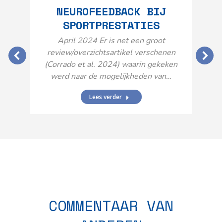
NEUROFEEDBACK BIJ
SPORTPRESTATIES
O
April 2024 Er is net een groot
review/overzichtsartikel verschenen
(Corrado et al. 2024) waarin gekeken
werd naar de mogelijkheden van…
Lees verder
N
n
COMMENTAAR VAN