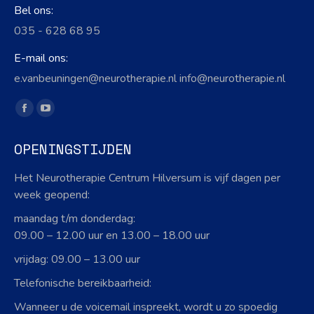
Bel ons:
035 - 628 68 95
E-mail ons:
e.vanbeuningen@neurotherapie.nl info@neurotherapie.nl
Vind ons op:
Facebook
YouTube
page
page
OPENINGSTIJDEN
opens
opens
in
in
Het Neurotherapie Centrum Hilversum is vijf dagen per
new
new
week geopend:
window
window
maandag t/m donderdag:
09.00 – 12.00 uur en 13.00 – 18.00 uur
vrijdag: 09.00 – 13.00 uur
Telefonische bereikbaarheid:
Wanneer u de voicemail inspreekt, wordt u zo spoedig