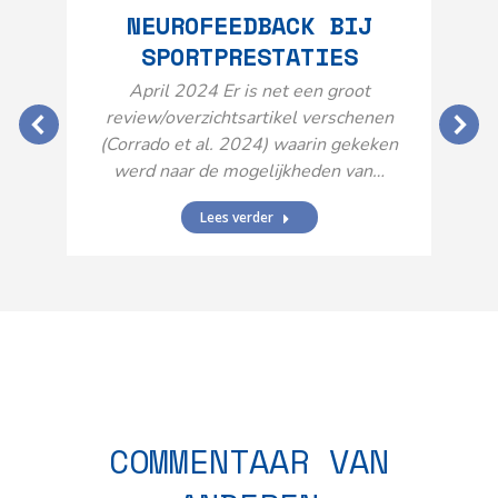
NEUROFEEDBACK BIJ
SPORTPRESTATIES
O
April 2024 Er is net een groot
review/overzichtsartikel verschenen
(Corrado et al. 2024) waarin gekeken
werd naar de mogelijkheden van…
Lees verder
N
n
COMMENTAAR VAN