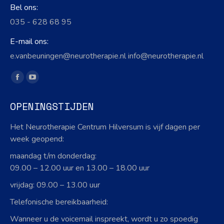
Bel ons:
035 - 628 68 95
E-mail ons:
e.vanbeuningen@neurotherapie.nl info@neurotherapie.nl
Vind ons op:
Facebook
YouTube
page
page
OPENINGSTIJDEN
opens
opens
in
in
Het Neurotherapie Centrum Hilversum is vijf dagen per
new
new
week geopend:
window
window
maandag t/m donderdag:
09.00 – 12.00 uur en 13.00 – 18.00 uur
vrijdag: 09.00 – 13.00 uur
Telefonische bereikbaarheid:
Wanneer u de voicemail inspreekt, wordt u zo spoedig