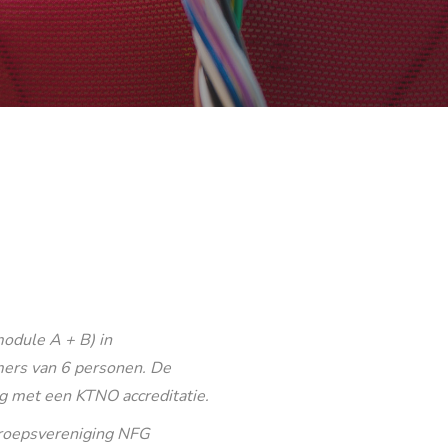
odule A + B) in
ers van 6 personen. De
g met een KTNO accreditatie.
eroepsvereniging NFG