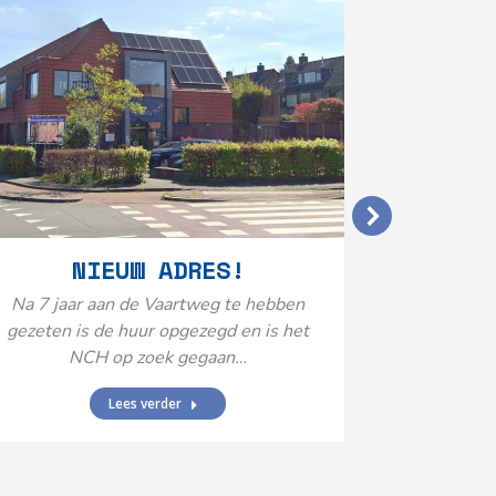
VERGO
NIEUW ADRES!
20
Na 7 jaar aan de Vaartweg te hebben
gezeten is de huur opgezegd en is het
Het Neuro
NCH op zoek gegaan…
is aange
Federatie 
Lees verder
federatie