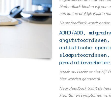
biofeedback bieden wij een u
een kleine praktijk waarin m
Neurofeedback wordt onder m
ADHD/ADD, migrain
angststoornissen,
autistische spect
slaapstoornissen,
prestatieverbeter
(staat uw klacht er niet bij? 
hier worden genoemd)
Neurofeedback traint de her
klachten en symptomen verm