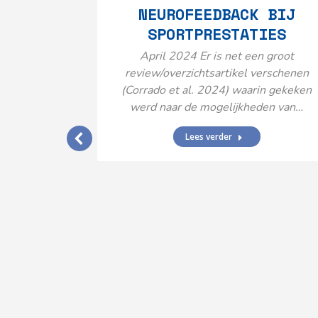
NEUROFEEDBACK BIJ
SPORTPRESTATIES
April 2024 Er is net een groot
review/overzichtsartikel verschenen
(Corrado et al. 2024) waarin gekeken
werd naar de mogelijkheden van…
Lees verder
IJ EEN
N’
ende vormen
aard met
ties en dus
rengt…