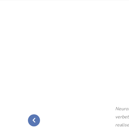
Neurof
verbet
realise