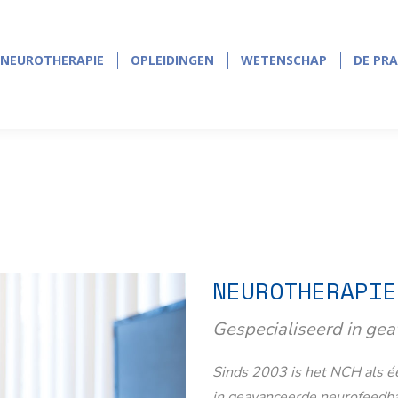
NEUROTHERAPIE
OPLEIDINGEN
WETENSCHAP
DE PRA
NEUROTHERAPIE
OPLEIDINGEN
WETENSCHAP
DE PRA
NEUROTHERAPIE
Gespecialiseerd in ge
Sinds 2003 is het NCH als éé
in geavanceerde neurofeedb