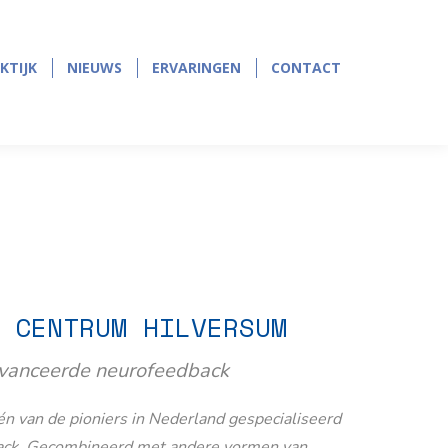
page
page
opens
opens
in
in
KTIJK
NIEUWS
ERVARINGEN
CONTACT
KTIJK
NIEUWS
ERVARINGEN
CONTACT
new
new
window
window
 CENTRUM HILVERSUM
avanceerde neurofeedback
n van de pioniers in Nederland gespecialiseerd
ack. Gecombineerd met andere vormen van