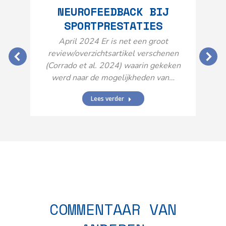
NEUROFEEDBACK BIJ
SPORTPRESTATIES
O
April 2024 Er is net een groot
review/overzichtsartikel verschenen
(Corrado et al. 2024) waarin gekeken
werd naar de mogelijkheden van…
Lees verder
N
n
COMMENTAAR VAN