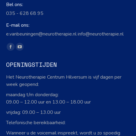
Bel ons:
035 - 628 68 95
E-mail ons:
e.vanbeuningen@neurotherapie.nl info@neurotherapie.nl
Vind ons op:
Facebook
YouTube
page
page
OPENINGSTIJDEN
opens
opens
in
in
Het Neurotherapie Centrum Hilversum is vijf dagen per
new
new
week geopend:
window
window
maandag t/m donderdag:
09.00 – 12.00 uur en 13.00 – 18.00 uur
vrijdag: 09.00 – 13.00 uur
Telefonische bereikbaarheid:
Wanneer u de voicemail inspreekt, wordt u zo spoedig