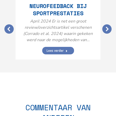
NEUROFEEDBACK BIJ
SPORTPRESTATIES
O
April 2024 Er is net een groot
review/overzichtsartikel verschenen
(Corrado et al. 2024) waarin gekeken
werd naar de mogelijkheden van…
Lees verder
N
n
COMMENTAAR VAN