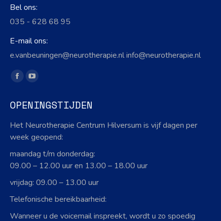
Bel ons:
035 - 628 68 95
E-mail ons:
e.vanbeuningen@neurotherapie.nl info@neurotherapie.nl
Vind ons op:
Facebook
YouTube
page
page
OPENINGSTIJDEN
opens
opens
in
in
Het Neurotherapie Centrum Hilversum is vijf dagen per
new
new
week geopend:
window
window
maandag t/m donderdag:
09.00 – 12.00 uur en 13.00 – 18.00 uur
vrijdag: 09.00 – 13.00 uur
Telefonische bereikbaarheid:
Wanneer u de voicemail inspreekt, wordt u zo spoedig