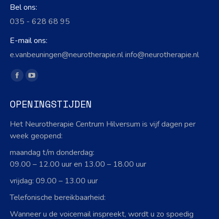
Bel ons:
035 - 628 68 95
E-mail ons:
e.vanbeuningen@neurotherapie.nl info@neurotherapie.nl
Vind ons op:
Facebook
YouTube
page
page
OPENINGSTIJDEN
opens
opens
in
in
Het Neurotherapie Centrum Hilversum is vijf dagen per
new
new
week geopend:
window
window
maandag t/m donderdag:
09.00 – 12.00 uur en 13.00 – 18.00 uur
vrijdag: 09.00 – 13.00 uur
Telefonische bereikbaarheid:
Wanneer u de voicemail inspreekt, wordt u zo spoedig