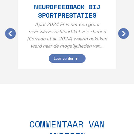
NEUROFEEDBACK BIJ
SPORTPRESTATIES
O
April 2024 Er is net een groot
review/overzichtsartikel verschenen
(Corrado et al. 2024) waarin gekeken
werd naar de mogelijkheden van…
Lees verder
N
n
COMMENTAAR VAN