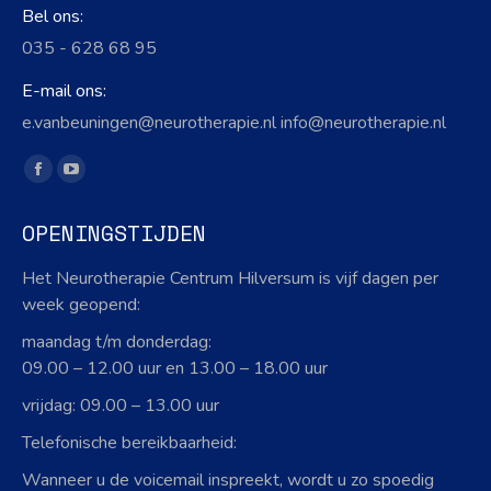
Bel ons:
035 - 628 68 95
E-mail ons:
e.vanbeuningen@neurotherapie.nl info@neurotherapie.nl
Vind ons op:
Facebook
YouTube
page
page
OPENINGSTIJDEN
opens
opens
in
in
Het Neurotherapie Centrum Hilversum is vijf dagen per
new
new
week geopend:
window
window
maandag t/m donderdag:
09.00 – 12.00 uur en 13.00 – 18.00 uur
vrijdag: 09.00 – 13.00 uur
Telefonische bereikbaarheid:
Wanneer u de voicemail inspreekt, wordt u zo spoedig