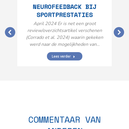
NEUROFEEDBACK BIJ
SPORTPRESTATIES
O
April 2024 Er is net een groot
review/overzichtsartikel verschenen
(Corrado et al. 2024) waarin gekeken
werd naar de mogelijkheden van…
Lees verder
N
n
COMMENTAAR VAN