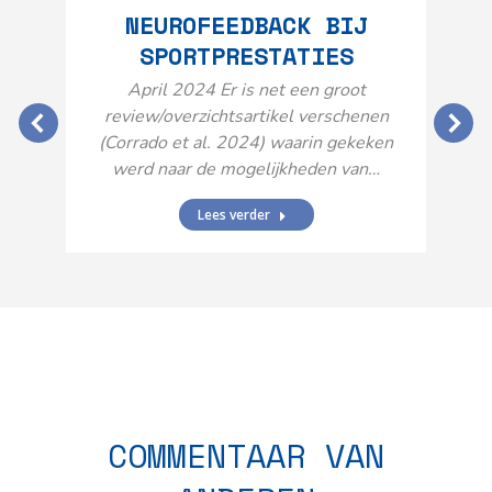
NEUROFEEDBACK BIJ
SPORTPRESTATIES
O
April 2024 Er is net een groot
review/overzichtsartikel verschenen
(Corrado et al. 2024) waarin gekeken
werd naar de mogelijkheden van…
Lees verder
N
n
COMMENTAAR VAN