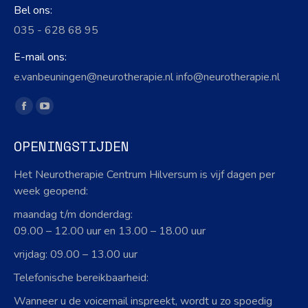
Bel ons:
035 - 628 68 95
E-mail ons:
e.vanbeuningen@neurotherapie.nl info@neurotherapie.nl
Vind ons op:
Facebook
YouTube
page
page
OPENINGSTIJDEN
opens
opens
in
in
Het Neurotherapie Centrum Hilversum is vijf dagen per
new
new
week geopend:
window
window
maandag t/m donderdag:
09.00 – 12.00 uur en 13.00 – 18.00 uur
vrijdag: 09.00 – 13.00 uur
Telefonische bereikbaarheid:
Wanneer u de voicemail inspreekt, wordt u zo spoedig