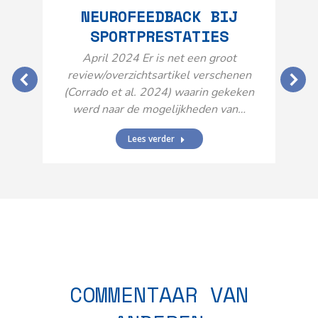
NEUROFEEDBACK BIJ
SPORTPRESTATIES
O
April 2024 Er is net een groot
review/overzichtsartikel verschenen
(Corrado et al. 2024) waarin gekeken
werd naar de mogelijkheden van…
Lees verder
N
n
COMMENTAAR VAN