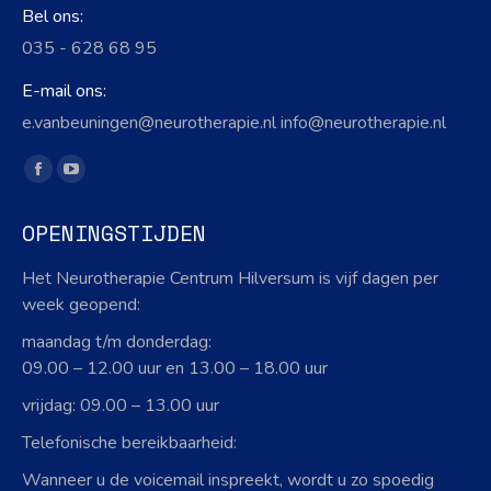
Bel ons:
035 - 628 68 95
E-mail ons:
e.vanbeuningen@neurotherapie.nl info@neurotherapie.nl
Vind ons op:
Facebook
YouTube
page
page
OPENINGSTIJDEN
opens
opens
in
in
Het Neurotherapie Centrum Hilversum is vijf dagen per
new
new
week geopend:
window
window
maandag t/m donderdag:
09.00 – 12.00 uur en 13.00 – 18.00 uur
vrijdag: 09.00 – 13.00 uur
Telefonische bereikbaarheid:
Wanneer u de voicemail inspreekt, wordt u zo spoedig