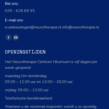
Bel ons:
035 - 628 68 95
E-mail ons:
e.vanbeuningen@neurotherapie.nl info@neurotherapie.nl
Vind ons op:
Facebook
YouTube
page
page
OPENINGSTIJDEN
opens
opens
in
in
Het Neurotherapie Centrum Hilversum is vijf dagen per
new
new
week geopend:
window
window
maandag t/m donderdag:
09.00 – 12.00 uur en 13.00 – 18.00 uur
vrijdag: 09.00 – 13.00 uur
Telefonische bereikbaarheid:
Wanneer u de voicemail inspreekt, wordt u zo spoedig