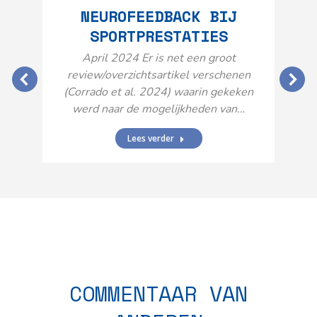
NEUROFEEDBACK BIJ
SPORTPRESTATIES
O
April 2024 Er is net een groot
review/overzichtsartikel verschenen
(Corrado et al. 2024) waarin gekeken
werd naar de mogelijkheden van…
Lees verder
N
n
COMMENTAAR VAN