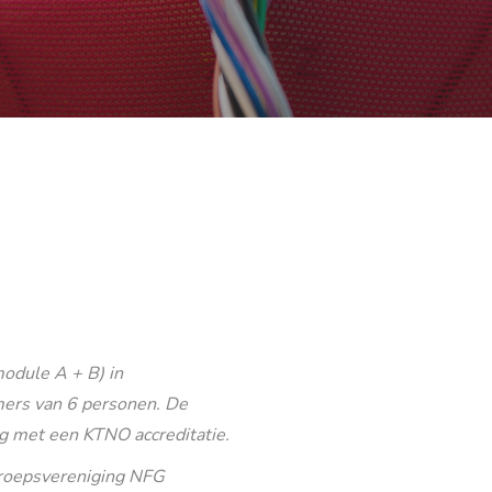
odule A + B) in
ers van 6 personen. De
g met een KTNO accreditatie.
eroepsvereniging NFG