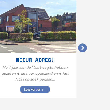
VERGO
NIEUW ADRES!
20
Na 7 jaar aan de Vaartweg te hebben
gezeten is de huur opgezegd en is het
Het Neuro
NCH op zoek gegaan…
is aange
Federatie 
Lees verder
federatie