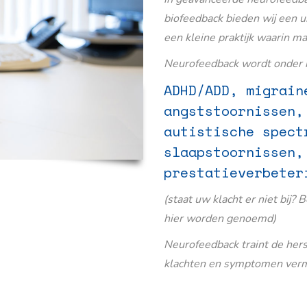
biofeedback bieden wij een u
een kleine praktijk waarin m
Neurofeedback wordt onder m
ADHD/ADD, migrain
angststoornissen,
autistische spect
slaapstoornissen,
prestatieverbeter
(staat uw klacht er niet bij? 
hier worden genoemd)
Neurofeedback traint de her
klachten en symptomen verm