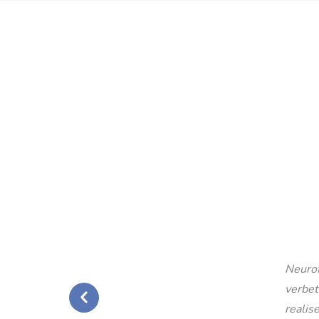
Neurof
verbet
realise