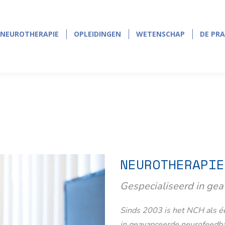
NEUROTHERAPIE
OPLEIDINGEN
WETENSCHAP
DE PRA
NEUROTHERAPIE
OPLEIDINGEN
WETENSCHAP
DE PRA
NEUROTHERAPIE
Gespecialiseerd in ge
Sinds 2003 is het NCH als éé
in geavanceerde neurofeedb