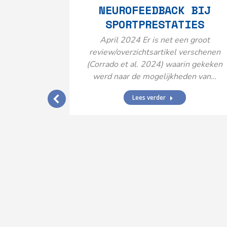
NEUROFEEDBACK BIJ
SPORTPRESTATIES
April 2024 Er is net een groot
review/overzichtsartikel verschenen
(Corrado et al. 2024) waarin gekeken
werd naar de mogelijkheden van…
Lees verder
IJ EEN
N’
ende vormen
aard met
ties en dus
rengt…