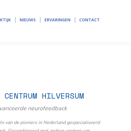
page
page
opens
opens
in
in
KTIJK
NIEUWS
ERVARINGEN
CONTACT
KTIJK
NIEUWS
ERVARINGEN
CONTACT
new
new
window
window
 CENTRUM HILVERSUM
avanceerde neurofeedback
n van de pioniers in Nederland gespecialiseerd
ack. Gecombineerd met andere vormen van