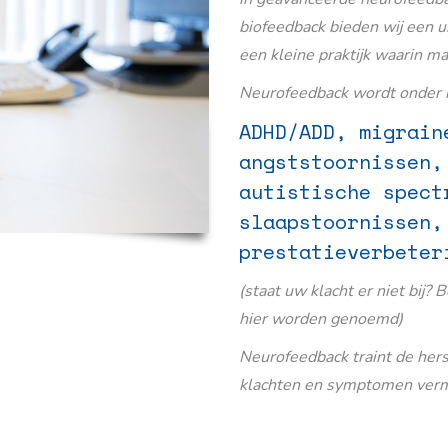
biofeedback bieden wij een u
een kleine praktijk waarin m
Neurofeedback wordt onder m
ADHD/ADD, migrain
angststoornissen,
autistische spect
slaapstoornissen,
prestatieverbeter
(staat uw klacht er niet bij? 
hier worden genoemd)
Neurofeedback traint de her
klachten en symptomen verm