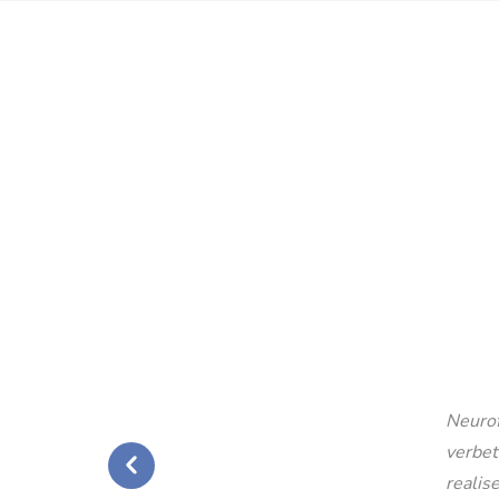
Neurof
verbet
realise