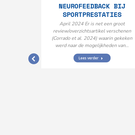
NEUROFEEDBACK BIJ
SPORTPRESTATIES
April 2024 Er is net een groot
review/overzichtsartikel verschenen
(Corrado et al. 2024) waarin gekeken
werd naar de mogelijkheden van…
Lees verder
IJ EEN
N’
ende vormen
aard met
ties en dus
rengt…