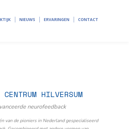
page
page
opens
opens
in
in
KTIJK
NIEUWS
ERVARINGEN
CONTACT
KTIJK
NIEUWS
ERVARINGEN
CONTACT
new
new
window
window
 CENTRUM HILVERSUM
avanceerde neurofeedback
n van de pioniers in Nederland gespecialiseerd
ack. Gecombineerd met andere vormen van