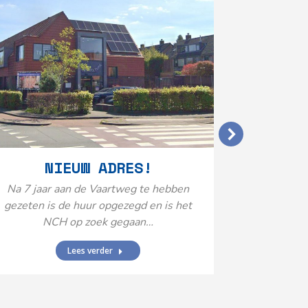
VERGO
NIEUW ADRES!
20
Na 7 jaar aan de Vaartweg te hebben
gezeten is de huur opgezegd en is het
Het Neuro
NCH op zoek gegaan…
is aange
Federatie 
Lees verder
federatie