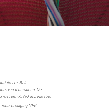
odule A + B) in
ers van 6 personen. De
g met een KTNO accreditatie.
eroepsvereniging NFG