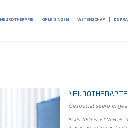
NEUROTHERAPIE
OPLEIDINGEN
WETENSCHAP
DE PRA
NEUROTHERAPIE
OPLEIDINGEN
WETENSCHAP
DE PRA
NEUROTHERAPIE
Gespecialiseerd in ge
Sinds 2003 is het NCH als éé
in geavanceerde neurofeedb