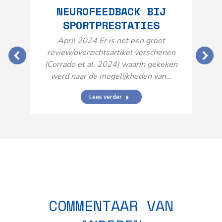
NEUROFEEDBACK BIJ
SPORTPRESTATIES
O
April 2024 Er is net een groot
review/overzichtsartikel verschenen
(Corrado et al. 2024) waarin gekeken
werd naar de mogelijkheden van…
Lees verder
N
n
COMMENTAAR VAN