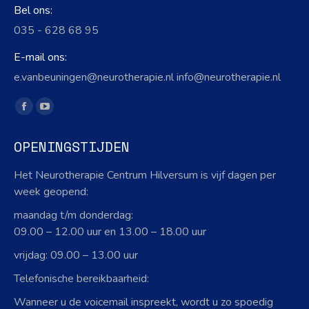
Bel ons:
035 - 628 68 95
E-mail ons:
e.vanbeuningen@neurotherapie.nl info@neurotherapie.nl
Vind ons op:
Facebook
YouTube
page
page
OPENINGSTIJDEN
opens
opens
in
in
Het Neurotherapie Centrum Hilversum is vijf dagen per
new
new
week geopend:
window
window
maandag t/m donderdag:
09.00 – 12.00 uur en 13.00 – 18.00 uur
vrijdag: 09.00 – 13.00 uur
Telefonische bereikbaarheid:
Wanneer u de voicemail inspreekt, wordt u zo spoedig