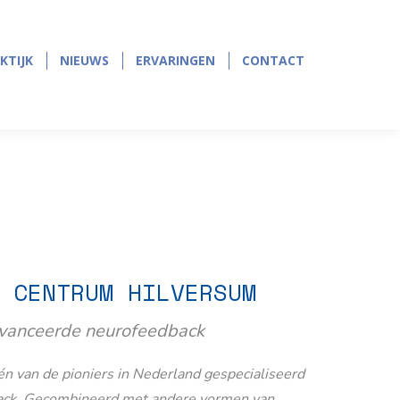
page
page
opens
opens
in
in
KTIJK
NIEUWS
ERVARINGEN
CONTACT
KTIJK
NIEUWS
ERVARINGEN
CONTACT
new
new
window
window
 CENTRUM HILVERSUM
avanceerde neurofeedback
n van de pioniers in Nederland gespecialiseerd
ack. Gecombineerd met andere vormen van