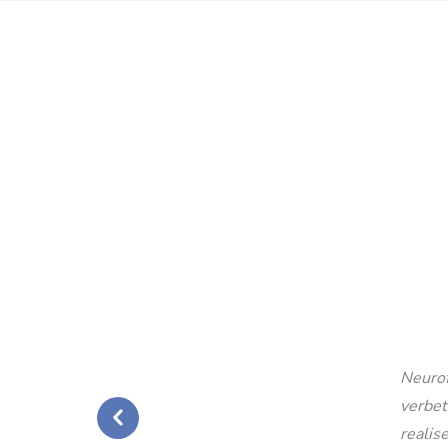
Neurof
verbet
realise