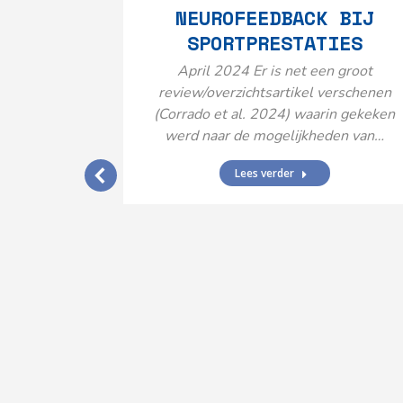
NEUROFEEDBACK BIJ
SPORTPRESTATIES
April 2024 Er is net een groot
review/overzichtsartikel verschenen
(Corrado et al. 2024) waarin gekeken
werd naar de mogelijkheden van…
Lees verder
IJ EEN
N’
ende vormen
aard met
ties en dus
rengt…