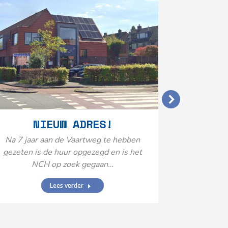
VERGO
NIEUW ADRES!
20
Na 7 jaar aan de Vaartweg te hebben
gezeten is de huur opgezegd en is het
Het Neuro
NCH op zoek gegaan…
is aange
Federatie 
Lees verder
federatie