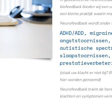
biofeedback bieden wij een u
een kleine praktijk waarin m
Neurofeedback wordt onder m
ADHD/ADD, migrain
angststoornissen,
autistische spect
slaapstoornissen,
prestatieverbeter
(staat uw klacht er niet bij? 
hier worden genoemd)
Neurofeedback traint de her
klachten en symptomen verm