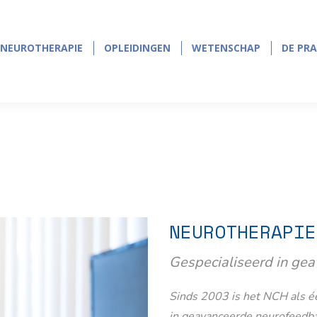
NEUROTHERAPIE
OPLEIDINGEN
WETENSCHAP
DE PRA
NEUROTHERAPIE
OPLEIDINGEN
WETENSCHAP
DE PRA
NEUROTHERAPIE
Gespecialiseerd in ge
Sinds 2003 is het NCH als éé
in geavanceerde neurofeedb