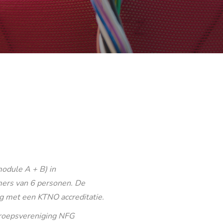
odule A + B) in
ers van 6 personen. De
g met een KTNO accreditatie.
eroepsvereniging NFG