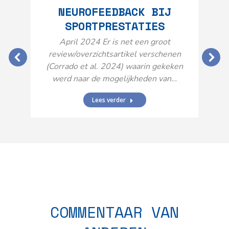
NEUROFEEDBACK BIJ
SPORTPRESTATIES
O
April 2024 Er is net een groot
review/overzichtsartikel verschenen
(Corrado et al. 2024) waarin gekeken
werd naar de mogelijkheden van…
Lees verder
N
n
COMMENTAAR VAN