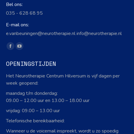
Bel ons:
035 - 628 68 95
E-mail ons:
e.vanbeuningen@neurotherapie.nl info@neurotherapie.nl
Vind ons op:
Facebook
YouTube
page
page
OPENINGSTIJDEN
opens
opens
in
in
Het Neurotherapie Centrum Hilversum is vijf dagen per
new
new
week geopend:
window
window
maandag t/m donderdag:
09.00 – 12.00 uur en 13.00 – 18.00 uur
vrijdag: 09.00 – 13.00 uur
Telefonische bereikbaarheid:
Wanneer u de voicemail inspreekt, wordt u zo spoedig