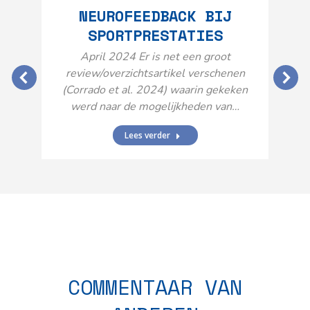
NEUROFEEDBACK BIJ
SPORTPRESTATIES
O
April 2024 Er is net een groot
review/overzichtsartikel verschenen
(Corrado et al. 2024) waarin gekeken
werd naar de mogelijkheden van…
Lees verder
N
n
COMMENTAAR VAN