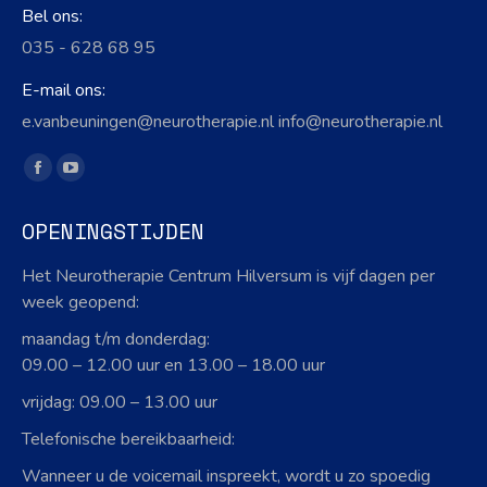
Bel ons:
035 - 628 68 95
E-mail ons:
e.vanbeuningen@neurotherapie.nl info@neurotherapie.nl
Vind ons op:
Facebook
YouTube
page
page
OPENINGSTIJDEN
opens
opens
in
in
Het Neurotherapie Centrum Hilversum is vijf dagen per
new
new
week geopend:
window
window
maandag t/m donderdag:
09.00 – 12.00 uur en 13.00 – 18.00 uur
vrijdag: 09.00 – 13.00 uur
Telefonische bereikbaarheid:
Wanneer u de voicemail inspreekt, wordt u zo spoedig