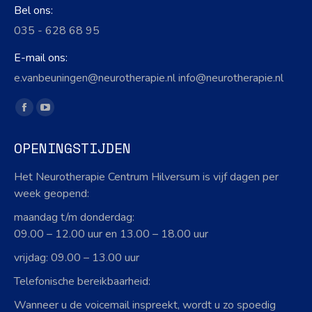
Bel ons:
035 - 628 68 95
E-mail ons:
e.vanbeuningen@neurotherapie.nl info@neurotherapie.nl
Vind ons op:
Facebook
YouTube
page
page
OPENINGSTIJDEN
opens
opens
in
in
Het Neurotherapie Centrum Hilversum is vijf dagen per
new
new
week geopend:
window
window
maandag t/m donderdag:
09.00 – 12.00 uur en 13.00 – 18.00 uur
vrijdag: 09.00 – 13.00 uur
Telefonische bereikbaarheid:
Wanneer u de voicemail inspreekt, wordt u zo spoedig