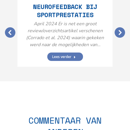
NEUROFEEDBACK BIJ
SPORTPRESTATIES
O
April 2024 Er is net een groot
review/overzichtsartikel verschenen
(Corrado et al. 2024) waarin gekeken
werd naar de mogelijkheden van…
Lees verder
N
n
COMMENTAAR VAN