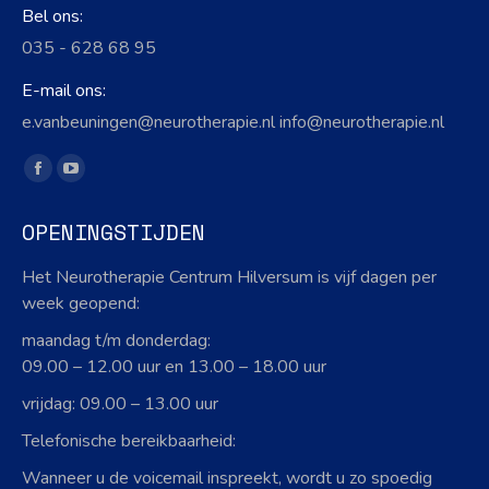
Bel ons:
035 - 628 68 95
E-mail ons:
e.vanbeuningen@neurotherapie.nl info@neurotherapie.nl
Vind ons op:
Facebook
YouTube
page
page
OPENINGSTIJDEN
opens
opens
in
in
Het Neurotherapie Centrum Hilversum is vijf dagen per
new
new
week geopend:
window
window
maandag t/m donderdag:
09.00 – 12.00 uur en 13.00 – 18.00 uur
vrijdag: 09.00 – 13.00 uur
Telefonische bereikbaarheid:
Wanneer u de voicemail inspreekt, wordt u zo spoedig