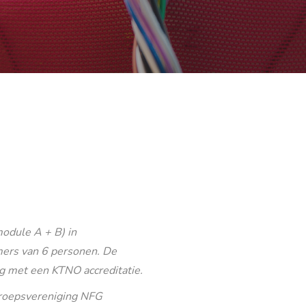
odule A + B) in
ers van 6 personen. De
g met een KTNO accreditatie.
eroepsvereniging NFG