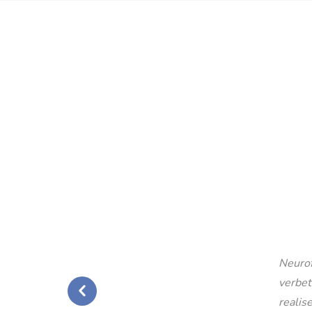
Neurof
verbet
realise