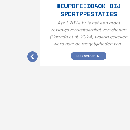
NEUROFEEDBACK BIJ
SPORTPRESTATIES
April 2024 Er is net een groot
review/overzichtsartikel verschenen
(Corrado et al. 2024) waarin gekeken
werd naar de mogelijkheden van…
Lees verder
IJ EEN
N’
ende vormen
aard met
ties en dus
rengt…