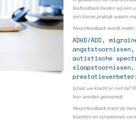
biofeedback bieden wij een u
een kleine praktijk waarin m
Neurofeedback wordt onder m
ADHD/ADD, migrain
angststoornissen,
autistische spect
slaapstoornissen,
prestatieverbeter
(staat uw klacht er niet bij? 
hier worden genoemd)
Neurofeedback traint de her
klachten en symptomen verm