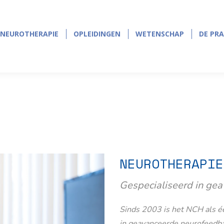
NEUROTHERAPIE
OPLEIDINGEN
WETENSCHAP
DE PRA
NEUROTHERAPIE
OPLEIDINGEN
WETENSCHAP
DE PRA
NEUROTHERAPIE
Gespecialiseerd in ge
Sinds 2003 is het NCH als éé
in geavanceerde neurofeedb