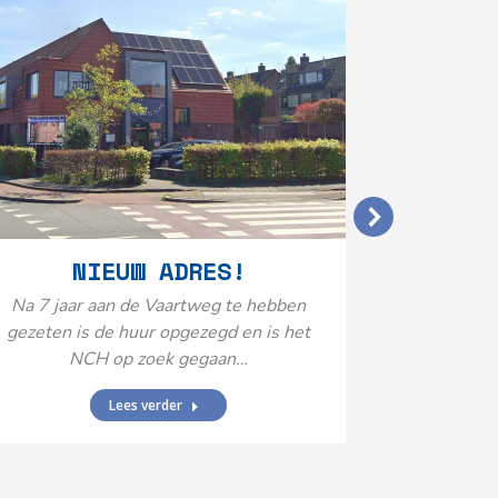
VERGO
NIEUW ADRES!
20
Na 7 jaar aan de Vaartweg te hebben
gezeten is de huur opgezegd en is het
Het Neuro
NCH op zoek gegaan…
is aange
Federatie 
Lees verder
federatie