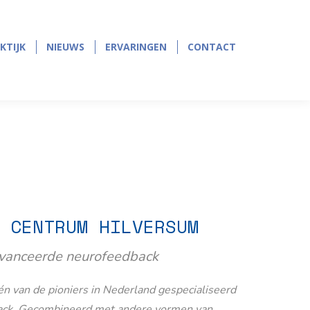
page
page
opens
opens
in
in
KTIJK
NIEUWS
ERVARINGEN
CONTACT
KTIJK
NIEUWS
ERVARINGEN
CONTACT
new
new
window
window
 CENTRUM HILVERSUM
avanceerde neurofeedback
n van de pioniers in Nederland gespecialiseerd
ack. Gecombineerd met andere vormen van