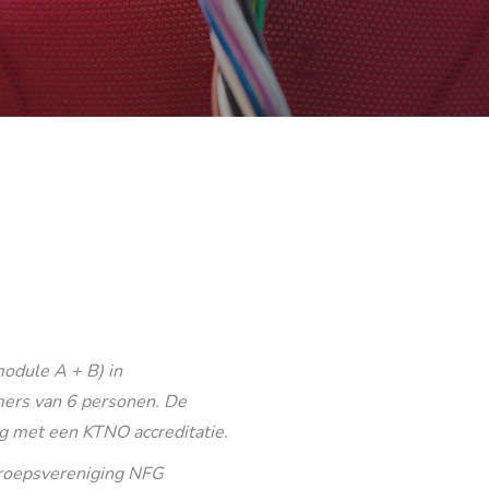
odule A + B) in
ers van 6 personen. De
g met een KTNO accreditatie.
eroepsvereniging NFG