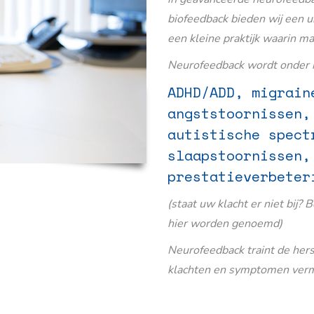
biofeedback bieden wij een u
een kleine praktijk waarin m
Neurofeedback wordt onder m
ADHD/ADD, migrain
angststoornissen,
autistische spect
slaapstoornissen,
prestatieverbeter
(staat uw klacht er niet bij? 
hier worden genoemd)
Neurofeedback traint de her
klachten en symptomen verm