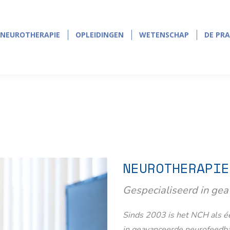
NEUROTHERAPIE
OPLEIDINGEN
WETENSCHAP
DE PRA
NEUROTHERAPIE
OPLEIDINGEN
WETENSCHAP
DE PRA
NEUROTHERAPIE
Gespecialiseerd in ge
Sinds 2003 is het NCH als éé
in geavanceerde neurofeedb