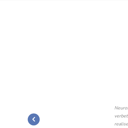
Neurof
verbet
realise