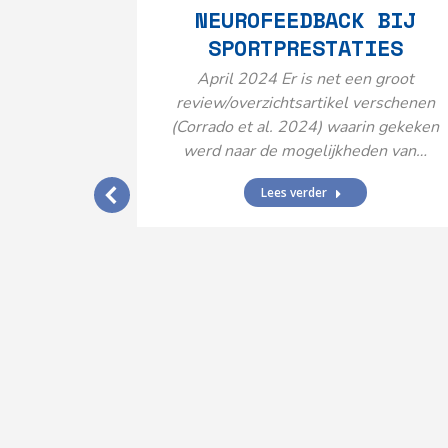
NEUROFEEDBACK BIJ
SPORTPRESTATIES
April 2024 Er is net een groot
review/overzichtsartikel verschenen
(Corrado et al. 2024) waarin gekeken
werd naar de mogelijkheden van…
Lees verder
IJ EEN
N’
ende vormen
aard met
ties en dus
rengt…