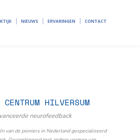
page
page
opens
opens
in
in
KTIJK
NIEUWS
ERVARINGEN
CONTACT
KTIJK
NIEUWS
ERVARINGEN
CONTACT
new
new
window
window
 CENTRUM HILVERSUM
avanceerde neurofeedback
n van de pioniers in Nederland gespecialiseerd
ack. Gecombineerd met andere vormen van