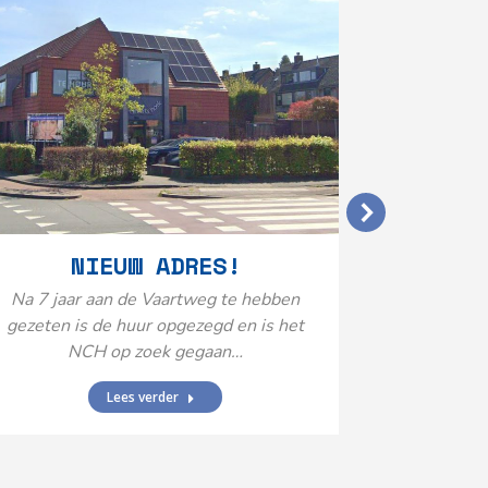
VERGO
NIEUW ADRES!
20
Na 7 jaar aan de Vaartweg te hebben
gezeten is de huur opgezegd en is het
Het Neuro
NCH op zoek gegaan…
is aange
Federatie 
Lees verder
federatie