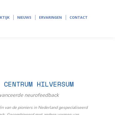
page
page
opens
opens
in
in
KTIJK
NIEUWS
ERVARINGEN
CONTACT
KTIJK
NIEUWS
ERVARINGEN
CONTACT
new
new
window
window
 CENTRUM HILVERSUM
avanceerde neurofeedback
n van de pioniers in Nederland gespecialiseerd
ack. Gecombineerd met andere vormen van