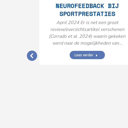
NEUROFEEDBACK BIJ
SPORTPRESTATIES
April 2024 Er is net een groot
review/overzichtsartikel verschenen
(Corrado et al. 2024) waarin gekeken
werd naar de mogelijkheden van…
Lees verder
IJ EEN
N’
ende vormen
aard met
ties en dus
rengt…