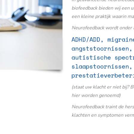
biofeedback bieden wij een u
een kleine praktijk waarin m
Neurofeedback wordt onder m
ADHD/ADD, migrain
angststoornissen,
autistische spect
slaapstoornissen,
prestatieverbeter
(staat uw klacht er niet bij? 
hier worden genoemd)
Neurofeedback traint de her
klachten en symptomen verm