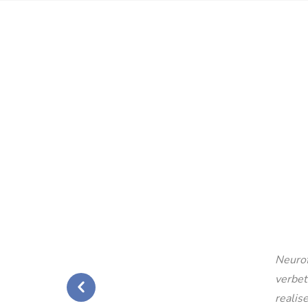
Neurof
verbet
realise