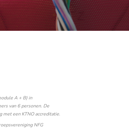
odule A + B) in
ers van 6 personen. De
g met een KTNO accreditatie.
eroepsvereniging NFG