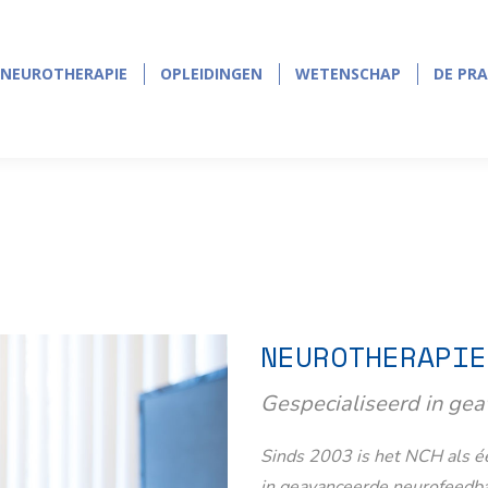
NEUROTHERAPIE
OPLEIDINGEN
WETENSCHAP
DE PRA
NEUROTHERAPIE
OPLEIDINGEN
WETENSCHAP
DE PRA
NEUROTHERAPIE
Gespecialiseerd in ge
Sinds 2003 is het NCH als éé
in geavanceerde neurofeedb