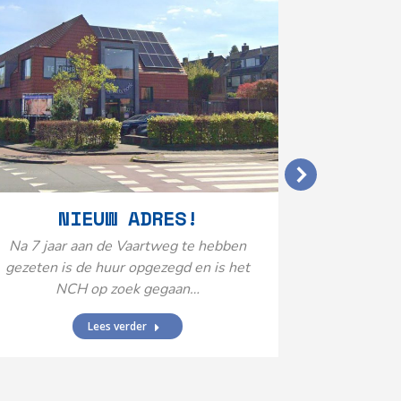
VERGO
NIEUW ADRES!
20
Na 7 jaar aan de Vaartweg te hebben
gezeten is de huur opgezegd en is het
Het Neuro
NCH op zoek gegaan…
is aange
Federatie 
Lees verder
federatie