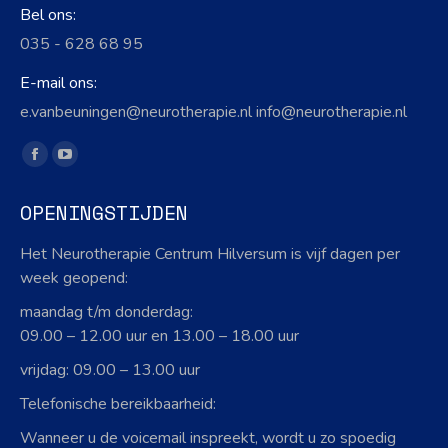
Bel ons:
035 - 628 68 95
E-mail ons:
e.vanbeuningen@neurotherapie.nl info@neurotherapie.nl
Vind ons op:
Facebook
YouTube
page
page
OPENINGSTIJDEN
opens
opens
in
in
Het Neurotherapie Centrum Hilversum is vijf dagen per
new
new
week geopend:
window
window
maandag t/m donderdag:
09.00 – 12.00 uur en 13.00 – 18.00 uur
vrijdag: 09.00 – 13.00 uur
Telefonische bereikbaarheid:
Wanneer u de voicemail inspreekt, wordt u zo spoedig