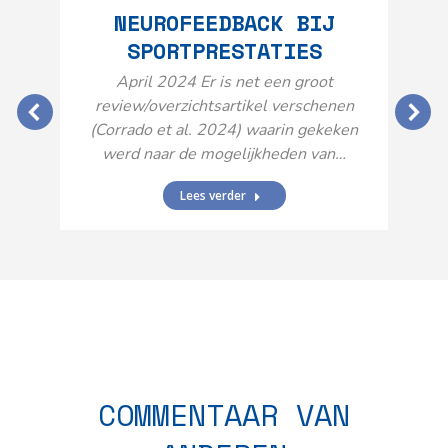
NEUROFEEDBACK BIJ
SPORTPRESTATIES
O
April 2024 Er is net een groot
review/overzichtsartikel verschenen
(Corrado et al. 2024) waarin gekeken
werd naar de mogelijkheden van…
Lees verder
N
n
COMMENTAAR VAN