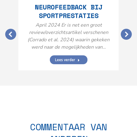
NEUROFEEDBACK BIJ
SPORTPRESTATIES
O
April 2024 Er is net een groot
review/overzichtsartikel verschenen
(Corrado et al. 2024) waarin gekeken
werd naar de mogelijkheden van…
Lees verder
N
n
COMMENTAAR VAN