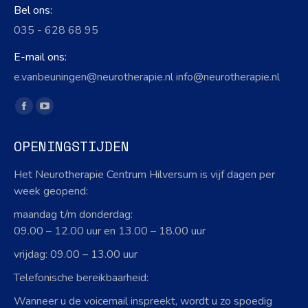
Bel ons:
035 - 628 68 95
E-mail ons:
e.vanbeuningen@neurotherapie.nl info@neurotherapie.nl
Vind ons op:
Facebook
YouTube
page
page
OPENINGSTIJDEN
opens
opens
in
in
Het Neurotherapie Centrum Hilversum is vijf dagen per
new
new
week geopend:
window
window
maandag t/m donderdag:
09.00 – 12.00 uur en 13.00 – 18.00 uur
vrijdag: 09.00 – 13.00 uur
Telefonische bereikbaarheid:
Wanneer u de voicemail inspreekt, wordt u zo spoedig