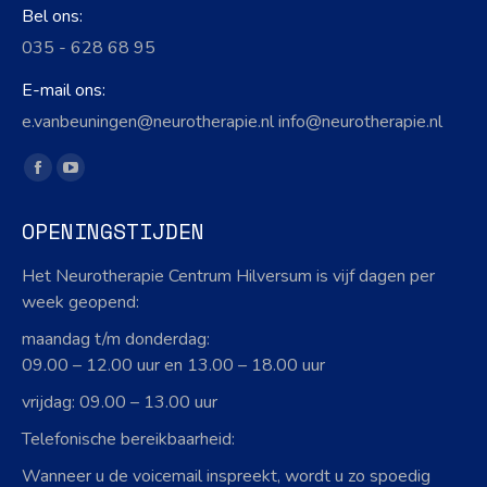
Bel ons:
035 - 628 68 95
E-mail ons:
e.vanbeuningen@neurotherapie.nl info@neurotherapie.nl
Vind ons op:
Facebook
YouTube
page
page
OPENINGSTIJDEN
opens
opens
in
in
Het Neurotherapie Centrum Hilversum is vijf dagen per
new
new
week geopend:
window
window
maandag t/m donderdag:
09.00 – 12.00 uur en 13.00 – 18.00 uur
vrijdag: 09.00 – 13.00 uur
Telefonische bereikbaarheid:
Wanneer u de voicemail inspreekt, wordt u zo spoedig