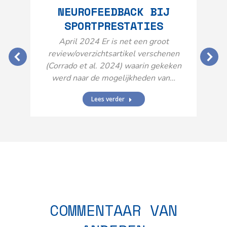
NEUROFEEDBACK BIJ
SPORTPRESTATIES
O
April 2024 Er is net een groot
review/overzichtsartikel verschenen
(Corrado et al. 2024) waarin gekeken
werd naar de mogelijkheden van…
Lees verder
N
n
COMMENTAAR VAN