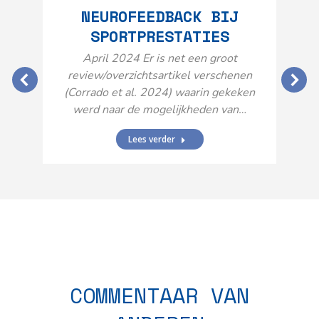
NEUROFEEDBACK BIJ
SPORTPRESTATIES
O
April 2024 Er is net een groot
review/overzichtsartikel verschenen
(Corrado et al. 2024) waarin gekeken
werd naar de mogelijkheden van…
Lees verder
N
n
COMMENTAAR VAN