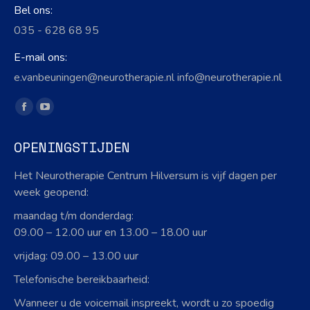
Bel ons:
035 - 628 68 95
E-mail ons:
e.vanbeuningen@neurotherapie.nl info@neurotherapie.nl
Vind ons op:
Facebook
YouTube
page
page
OPENINGSTIJDEN
opens
opens
in
in
Het Neurotherapie Centrum Hilversum is vijf dagen per
new
new
week geopend:
window
window
maandag t/m donderdag:
09.00 – 12.00 uur en 13.00 – 18.00 uur
vrijdag: 09.00 – 13.00 uur
Telefonische bereikbaarheid:
Wanneer u de voicemail inspreekt, wordt u zo spoedig