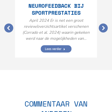
NEUROFEEDBACK BIJ
SPORTPRESTATIES
O
April 2024 Er is net een groot
review/overzichtsartikel verschenen
(Corrado et al. 2024) waarin gekeken
werd naar de mogelijkheden van…
Lees verder
N
n
COMMENTAAR VAN