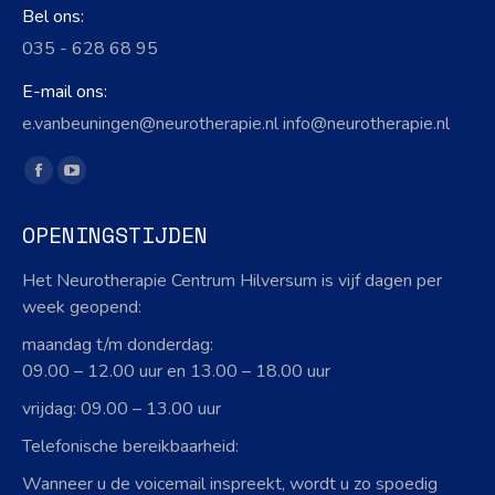
Bel ons:
035 - 628 68 95
E-mail ons:
e.vanbeuningen@neurotherapie.nl info@neurotherapie.nl
Vind ons op:
Facebook
YouTube
page
page
OPENINGSTIJDEN
opens
opens
in
in
Het Neurotherapie Centrum Hilversum is vijf dagen per
new
new
week geopend:
window
window
maandag t/m donderdag:
09.00 – 12.00 uur en 13.00 – 18.00 uur
vrijdag: 09.00 – 13.00 uur
Telefonische bereikbaarheid:
Wanneer u de voicemail inspreekt, wordt u zo spoedig