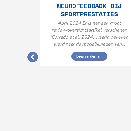
NEUROFEEDBACK BIJ
SPORTPRESTATIES
April 2024 Er is net een groot
review/overzichtsartikel verschenen
(Corrado et al. 2024) waarin gekeken
werd naar de mogelijkheden van…
Lees verder
IJ EEN
N’
ende vormen
aard met
ties en dus
rengt…