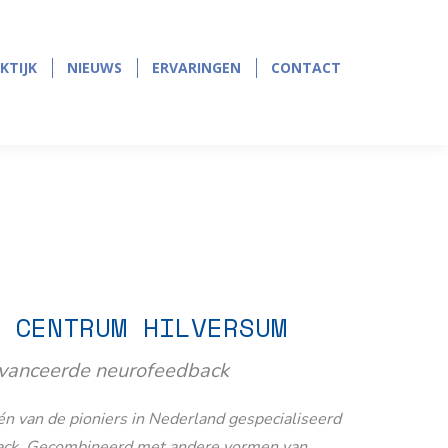
page
page
opens
opens
in
in
KTIJK
NIEUWS
ERVARINGEN
CONTACT
KTIJK
NIEUWS
ERVARINGEN
CONTACT
new
new
window
window
 CENTRUM HILVERSUM
avanceerde neurofeedback
n van de pioniers in Nederland gespecialiseerd
ack. Gecombineerd met andere vormen van