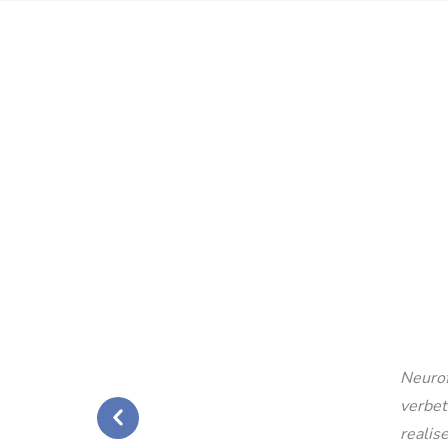
Neurof
verbet
realise