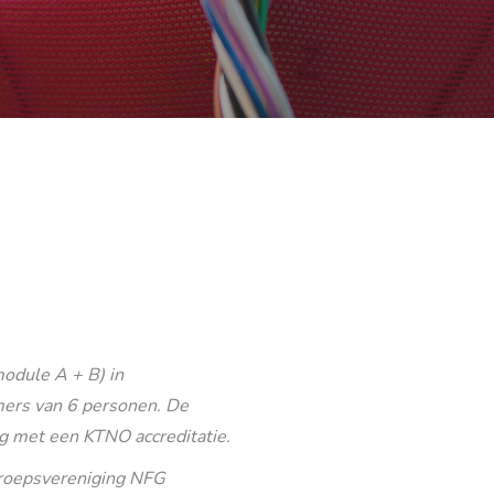
odule A + B) in
ers van 6 personen. De
g met een KTNO accreditatie.
eroepsvereniging NFG