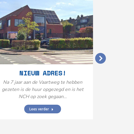
VERGO
NIEUW ADRES!
20
Na 7 jaar aan de Vaartweg te hebben
gezeten is de huur opgezegd en is het
Het Neuro
NCH op zoek gegaan…
is aange
Federatie 
Lees verder
federatie