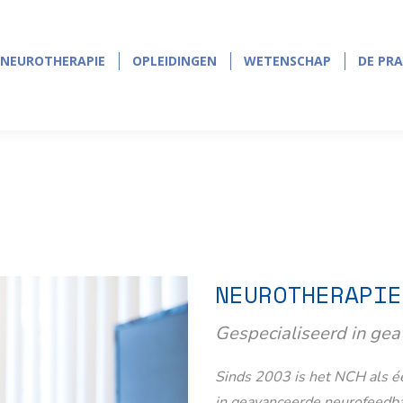
NEUROTHERAPIE
OPLEIDINGEN
WETENSCHAP
DE PRA
NEUROTHERAPIE
OPLEIDINGEN
WETENSCHAP
DE PRA
NEUROTHERAPIE
Gespecialiseerd in ge
Sinds 2003 is het NCH als éé
in geavanceerde neurofeedb