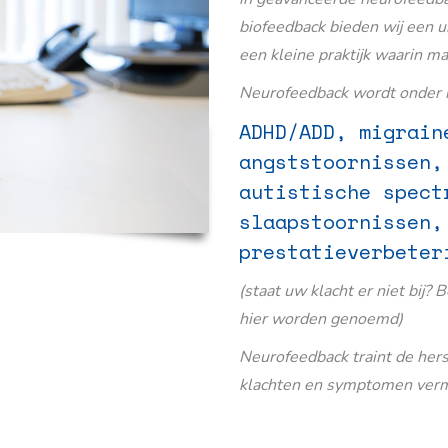
biofeedback bieden wij een u
een kleine praktijk waarin m
Neurofeedback wordt onder m
ADHD/ADD, migrain
angststoornissen,
autistische spect
slaapstoornissen,
prestatieverbeter
(staat uw klacht er niet bij? 
hier worden genoemd)
Neurofeedback traint de her
klachten en symptomen verm