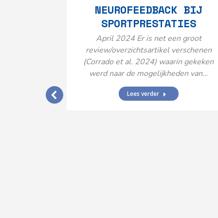
NEUROFEEDBACK BIJ
SPORTPRESTATIES
April 2024 Er is net een groot
review/overzichtsartikel verschenen
(Corrado et al. 2024) waarin gekeken
werd naar de mogelijkheden van…
Lees verder
IJ EEN
N’
ende vormen
aard met
ties en dus
rengt…