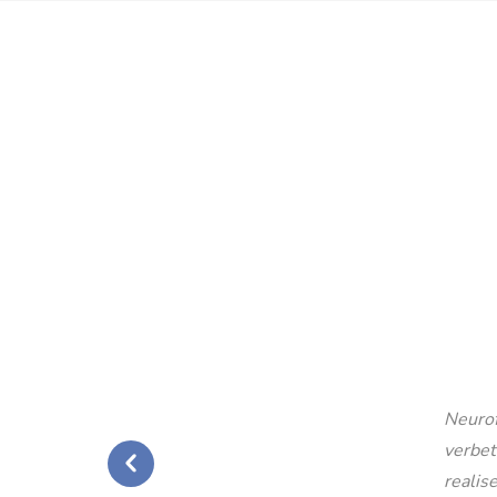
Neurof
verbet
realise