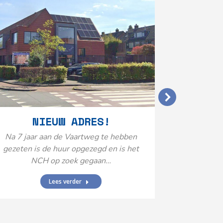
VERGO
NIEUW ADRES!
20
Na 7 jaar aan de Vaartweg te hebben
gezeten is de huur opgezegd en is het
Het Neuro
NCH op zoek gegaan…
is aange
Federatie 
Lees verder
federatie