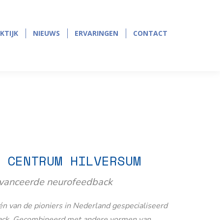
page
page
opens
opens
in
in
KTIJK
NIEUWS
ERVARINGEN
CONTACT
KTIJK
NIEUWS
ERVARINGEN
CONTACT
new
new
window
window
 CENTRUM HILVERSUM
avanceerde neurofeedback
n van de pioniers in Nederland gespecialiseerd
ack. Gecombineerd met andere vormen van