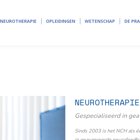
NEUROTHERAPIE
OPLEIDINGEN
WETENSCHAP
DE PRA
NEUROTHERAPIE
OPLEIDINGEN
WETENSCHAP
DE PRA
NEUROTHERAPIE
Gespecialiseerd in ge
Sinds 2003 is het NCH als éé
in geavanceerde neurofeedb