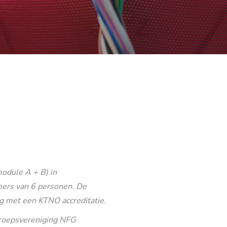
odule A + B) in
ers van 6 personen. De
g met een KTNO accreditatie.
eroepsvereniging NFG