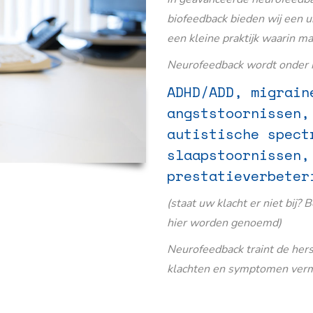
biofeedback bieden wij een u
een kleine praktijk waarin m
Neurofeedback wordt onder m
ADHD/ADD, migrain
angststoornissen,
autistische spect
slaapstoornissen,
prestatieverbeter
(staat uw klacht er niet bij? 
hier worden genoemd)
Neurofeedback traint de her
klachten en symptomen verm