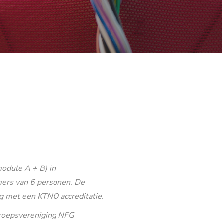
odule A + B) in
ers van 6 personen. De
g met een KTNO accreditatie.
eroepsvereniging NFG