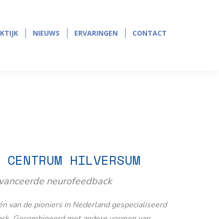
page
page
opens
opens
in
in
KTIJK
NIEUWS
ERVARINGEN
CONTACT
KTIJK
NIEUWS
ERVARINGEN
CONTACT
new
new
window
window
 CENTRUM HILVERSUM
avanceerde neurofeedback
n van de pioniers in Nederland gespecialiseerd
ack. Gecombineerd met andere vormen van