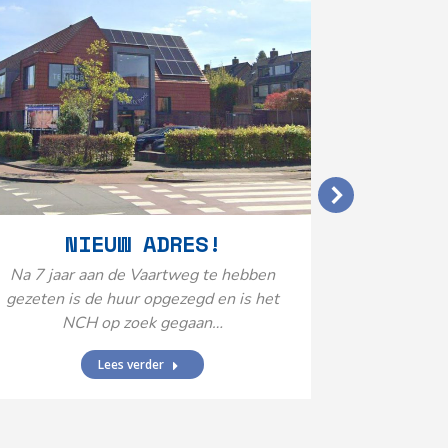
VERGO
NIEUW ADRES!
20
Na 7 jaar aan de Vaartweg te hebben
gezeten is de huur opgezegd en is het
Het Neuro
NCH op zoek gegaan…
is aange
Federatie 
Lees verder
federatie