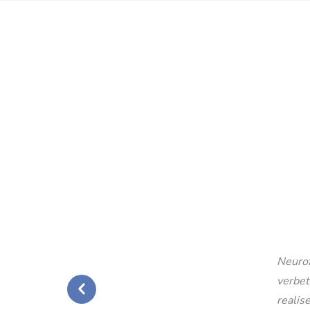
Neurof
verbet
realise