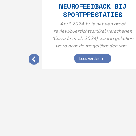
NEUROFEEDBACK BIJ
SPORTPRESTATIES
April 2024 Er is net een groot
review/overzichtsartikel verschenen
(Corrado et al. 2024) waarin gekeken
werd naar de mogelijkheden van…
Lees verder
IJ EEN
N’
ende vormen
aard met
ties en dus
rengt…