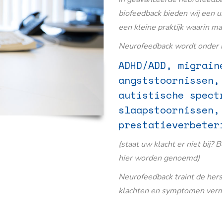
biofeedback bieden wij een u
een kleine praktijk waarin m
Neurofeedback wordt onder m
ADHD/ADD, migrain
angststoornissen,
autistische spect
slaapstoornissen,
prestatieverbeter
(staat uw klacht er niet bij? 
hier worden genoemd)
Neurofeedback traint de her
klachten en symptomen verm