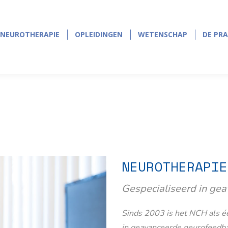
NEUROTHERAPIE
OPLEIDINGEN
WETENSCHAP
DE PRA
NEUROTHERAPIE
OPLEIDINGEN
WETENSCHAP
DE PRA
NEUROTHERAPIE
Gespecialiseerd in ge
Sinds 2003 is het NCH als éé
in geavanceerde neurofeedb