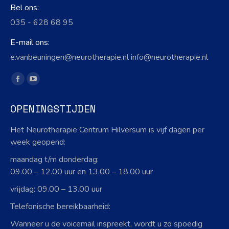
Bel ons:
035 - 628 68 95
E-mail ons:
e.vanbeuningen@neurotherapie.nl info@neurotherapie.nl
Vind ons op:
Facebook
YouTube
page
page
OPENINGSTIJDEN
opens
opens
in
in
Het Neurotherapie Centrum Hilversum is vijf dagen per
new
new
week geopend:
window
window
maandag t/m donderdag:
09.00 – 12.00 uur en 13.00 – 18.00 uur
vrijdag: 09.00 – 13.00 uur
Telefonische bereikbaarheid:
Wanneer u de voicemail inspreekt, wordt u zo spoedig