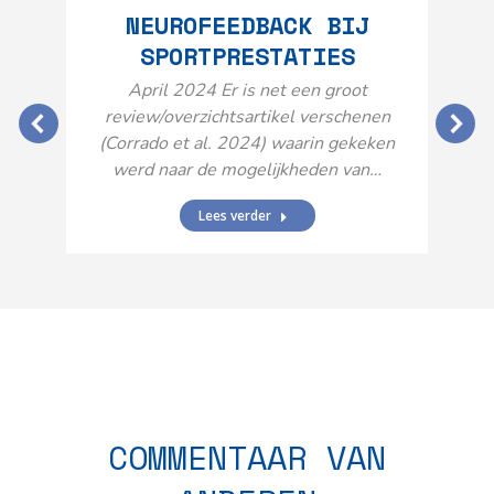
NEUROFEEDBACK BIJ
SPORTPRESTATIES
O
April 2024 Er is net een groot
review/overzichtsartikel verschenen
(Corrado et al. 2024) waarin gekeken
werd naar de mogelijkheden van…
Lees verder
N
n
COMMENTAAR VAN